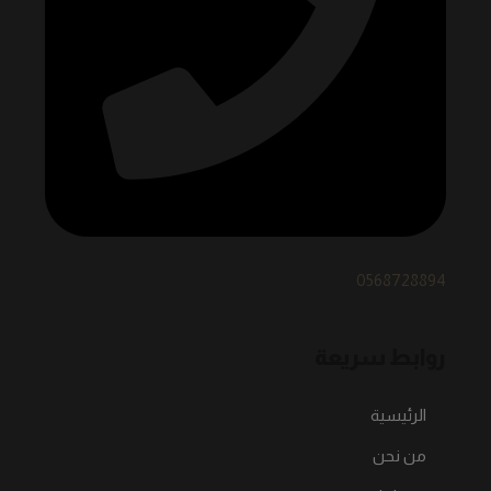
0568728894
روابط سريعة
الرئيسية
من نحن