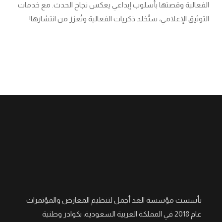
الفعالية وقصتها بأسلوب إبداعي يعكس نجاح الحدث. مع خدمات
التوثيق الإعلامي، ستُخلد ذكريات الفعالية وتُعزز من انتشارها!
تأسست مؤسسة الغد أجمل لتنظيم المعارض والمؤتمرات
عام 2018 في المملكة العربية السعودية، بكوادر وطنية