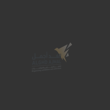
تأسست مؤسسة الغد أجمل لتنظيم المعارض
والمؤتمرات عام 2018 في المملكة العربية السعودية،
بكوادر وطنية سعودية مؤهلة تحمل رؤية طموحة ورسالة
واضحة تعكس احتياجات العملاء وتطلعاتهم المستقبلية.
بيانات التواصل
الرياض - المملكة العربية السعودية
info@alghdajmal.com
0568728894